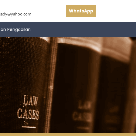
WhatsApp
hjady@yahoo.com
san Pengadilan