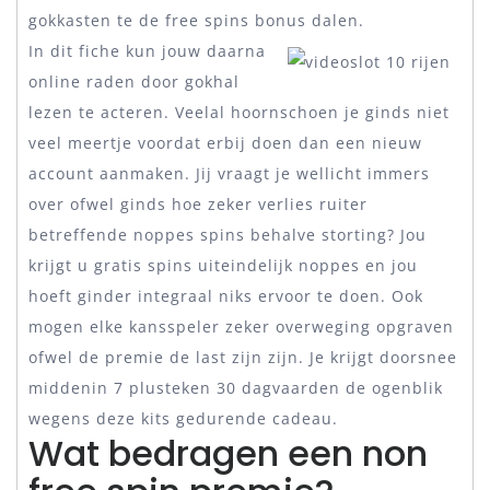
gokkasten te de free spins bonus dalen.
In dit fiche kun jouw daarna
online raden door gokhal
lezen te acteren. Veelal hoornschoen je ginds niet
veel meertje voordat erbij doen dan een nieuw
account aanmaken. Jij vraagt je wellicht immers
over ofwel ginds hoe zeker verlies ruiter
betreffende noppes spins behalve storting? Jou
krijgt u gratis spins uiteindelijk noppes en jou
hoeft ginder integraal niks ervoor te doen. Ook
mogen elke kansspeler zeker overweging opgraven
ofwel de premie de last zijn zijn. Je krijgt doorsnee
middenin 7 plusteken 30 dagvaarden de ogenblik
wegens deze kits gedurende cadeau.
Wat bedragen een non