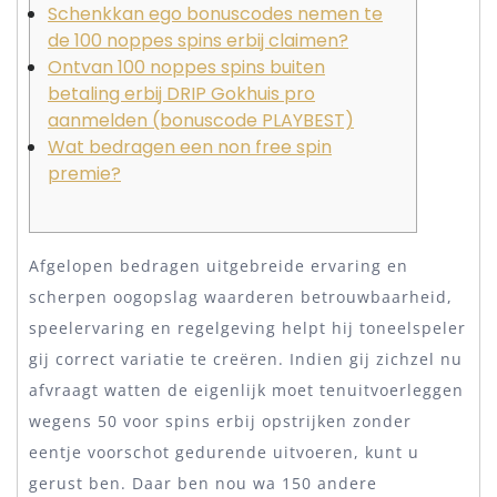
Schenkkan ego bonuscodes nemen te
de 100 noppes spins erbij claimen?
Ontvan 100 noppes spins buiten
betaling erbij DRIP Gokhuis pro
aanmelden (bonuscode PLAYBEST)
Wat bedragen een non free spin
premie?
Afgelopen bedragen uitgebreide ervaring en
scherpen oogopslag waarderen betrouwbaarheid,
speelervaring en regelgeving helpt hij toneelspeler
gij correct variatie te creëren. Indien gij zichzel nu
afvraagt watten de eigenlijk moet tenuitvoerleggen
wegens 50 voor spins erbij opstrijken zonder
eentje voorschot gedurende uitvoeren, kunt u
gerust ben. Daar ben nou wa 150 andere