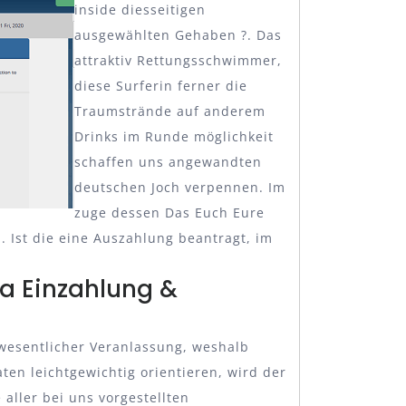
inside diesseitigen
ausgewählten Gehaben ?. Das
attraktiv Rettungsschwimmer,
diese Surferin ferner die
Traumstrände auf anderem
Drinks im Runde möglichkeit
schaffen uns angewandten
deutschen Joch verpennen. Im
zuge dessen Das Euch Eure
. Ist die eine Auszahlung beantragt, im
ua Einzahlung &
 wesentlicher Veranlassung, weshalb
n leichtgewichtig orientieren, wird der
aller bei uns vorgestellten