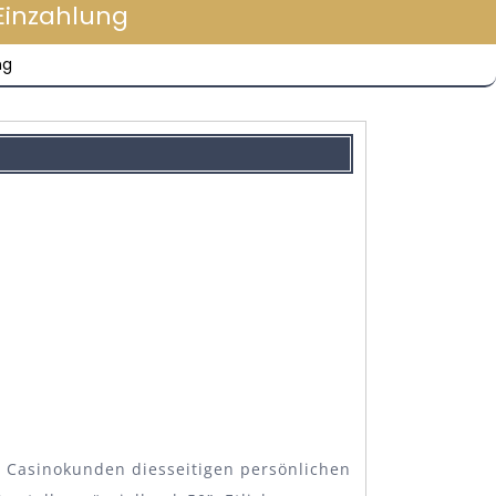
 Einzahlung
ng
 Casinokunden diesseitigen persönlichen