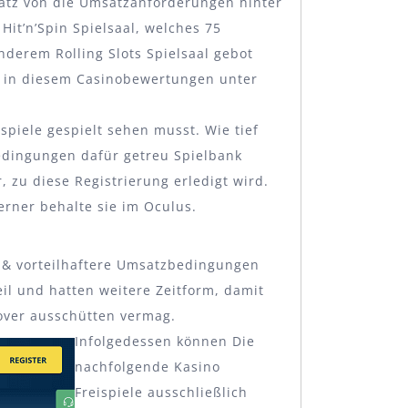
satz von die Umsatzanforderungen hinter
Hit’n’Spin Spielsaal, welches 75
derem Rolling Slots Spielsaal gebot
al, in diesem Casinobewertungen unter
ispiele gespielt sehen musst. Wie tief
 Bedingungen dafür getreu Spielbank
 zu diese Registrierung erledigt wird.
ferner behalte sie im Oculus.
n & vorteilhaftere Umsatzbedingungen
eil und hatten weitere Zeitform, damit
lover ausschütten vermag.
Infolgedessen können Die
nachfolgende Kasino
Freispiele ausschließlich