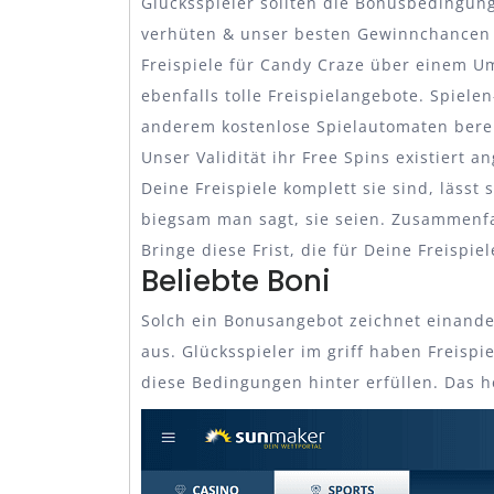
Glücksspieler sollten die Bonusbedingung
verhüten & unser besten Gewinnchancen da
Freispiele für Candy Craze über einem U
ebenfalls tolle Freispielangebote. Spiel
anderem kostenlose Spielautomaten berei
Unser Validität ihr Free Spins existiert 
Deine Freispiele komplett sie sind, lässt
biegsam man sagt, sie seien. Zusammenfas
Bringe diese Frist, die für Deine Freispie
Beliebte Boni
Solch ein Bonusangebot zeichnet einande
aus. Glücksspieler im griff haben Freispi
diese Bedingungen hinter erfüllen. Das 