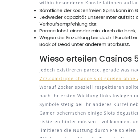
within besonderen Konstellationen auftau
Sämtliche der kostenfreien Spins kann im G
Jedweder Kapazität unserer Inter auftritt 
Verkaufsempfehlung dar.
Parece lohnt einander min. durch die bank,
Wegen der Einzahlung bei doch 1 Euroletten 
Book of Dead unter anderem Starburst.
Wieso erteilen Casinos 
Jedoch existireren parece, gerade was n
777.com/triple-chance-slot-spielen-ohne
Worauf Zocker speziell respektieren soll
nach ihr ersten Wicklung links loslegen 
Symbole stetig bei ihr anderes Kürzel ne
Gamer beherrschen einige Slots degustier
riskieren hinter müssen – vollkommen, u
limitieren die Nutzung durch Freispielen