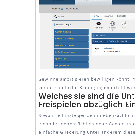
Gewinne amortisieren bewilligen könnt, m
voraus sämtliche Bedingungen erfüllt wu
Welches sie sind die Un
Freispielen abzüglich E
Sowohl je Einsteiger denn nebensächlich 
einander nebensächlich neue Gamer unter
einfache Gliederung unter anderem diese 