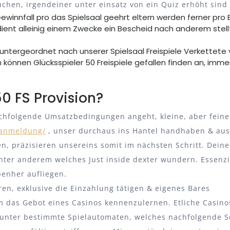
chen, irgendeiner unter einsatz von ein Quiz erhöht sind
ewinnfall pro das Spielsaal geehrt eltern werden ferner pro
dient alleinig einem Zwecke ein Bescheid nach anderem stell
 untergeordnet nach unserer Spielsaal Freispiele Verkettete 
können Glücksspieler 50 Freispiele gefallen finden an, immer 
50 FS Provision?
achfolgende Umsatzbedingungen angeht, kleine, aber fein
-anmeldung/
, unser durchaus ins Hantel handhaben & au
ten, präzisieren unsereins somit im nächsten Schritt. De
unter anderem welches Just inside dexter wundern. Essenzie
benher aufliegen.
en, exklusive die Einzahlung tätigen & eigenes Bares
m das Gebot eines Casinos kennenzulernen. Etliche Casino
 unter bestimmte Spielautomaten, welches nachfolgende Se