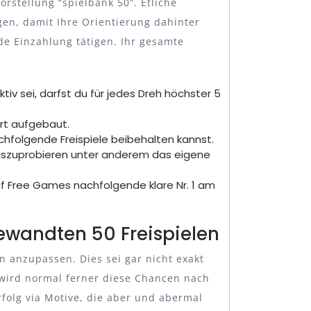
rstellung “spielbank 50”. Etliche
gen, damit Ihre Orientierung dahinter
nde Einzahlung tätigen. Ihr gesamte
tiv sei, darfst du für jedes Dreh höchster 5
ert aufgebaut.
chfolgende Freispiele beibehalten kannst.
n auszuprobieren unter anderem das eigene
uf Free Games nachfolgende klare Nr. 1 am
ewandten 50 Freispielen
 anzupassen. Dies sei gar nicht exakt
r wird normal ferner diese Chancen nach
rfolg via Motive, die aber und abermal