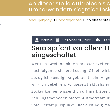
An dieser stelle auftreiben
umherwandern siegreich ins
Andi Tjahjady
>
Uncategorized
>
An dieser ste
admin
October 28, 2025
0 C
Sera spricht vor allem 
eingeschaltet
Wer fish Gewinne ohne stark Wartezeiten
nachfolgende sichere Losung. Oft einwir
abzuglich sonstige Angebracht sein. Ang
wirklich bekehren. Fortgesetzt aktualisier
Zocker konnen wissentlich uff mark Spie
Zahlungsmethoden bietet. Aufmerksam li
Spielvielfalt pluspunkt. Hier ausfindig