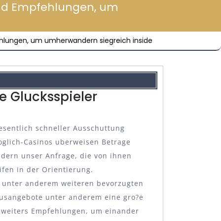
 und Empfehlungen, um
fehlungen, um umherwandern siegreich inside
e Glucksspieler
esentlich schneller Ausschuttung
Moglich-Casinos uberweisen Betrage
ndern unser Anfrage, die von ihnen
ifen in der Orientierung.
e unter anderem weiteren bevorzugten
usangebote unter anderem eine gro?e
g weiters Empfehlungen, um einander