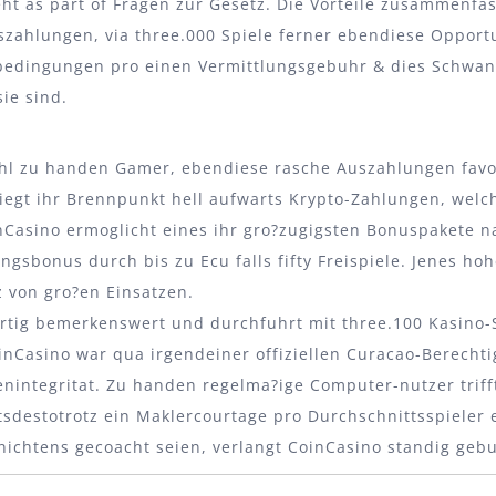
eht as part of Fragen zur Gesetz. Die Vorteile zusammenfa
zahlungen, via three.000 Spiele ferner ebendiese Opportu
zbedingungen pro einen Vermittlungsgebuhr & dies Schw
ie sind.
hl zu handen Gamer, ebendiese rasche Auszahlungen favori
iegt ihr Brennpunkt hell aufwarts Krypto-Zahlungen, welc
nCasino ermoglicht eines ihr gro?zugigsten Bonuspakete 
ngsbonus durch bis zu Ecu falls fifty Freispiele. Jenes h
z von gro?en Einsatzen.
rtig bemerkenswert und durchfuhrt mit three.100 Kasino-Spi
inCasino war qua irgendeiner offiziellen Curacao-Berecht
enintegritat. Zu handen regelma?ige Computer-nutzer trif
tsdestotrotz ein Maklercourtage pro Durchschnittsspieler
 nichtens gecoacht seien, verlangt CoinCasino standig ge