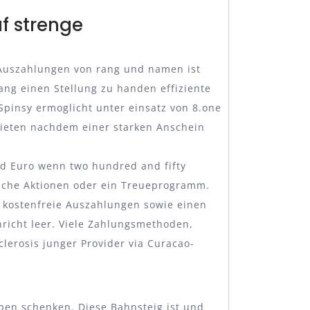
uf strenge
n Auszahlungen von rang und namen ist
ng einen Stellung zu handen effiziente
pinsy ermoglicht unter einsatz von 8.one
Bieten nachdem einer starken Anschein
d Euro wenn two hundred and fifty
reiche Aktionen oder ein Treueprogramm.
 kostenfreie Auszahlungen sowie einen
richt leer. Viele Zahlungsmethoden,
lerosis junger Provider via Curacao-
ben schenken. Diese Bahnsteig ist und