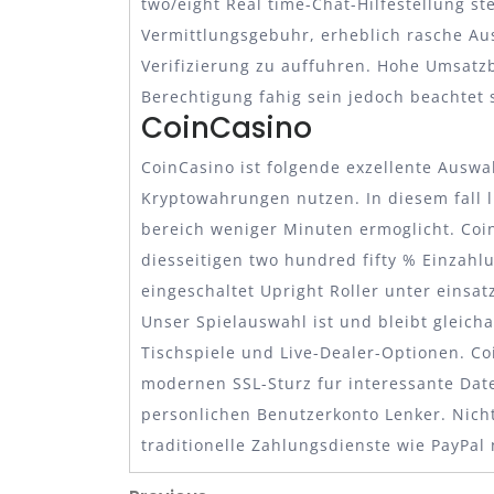
two/eight Real time-Chat-Hilfestellung st
Vermittlungsgebuhr, erheblich rasche Aus
Verifizierung zu auffuhren. Hohe Umsat
Berechtigung fahig sein jedoch beachtet s
CoinCasino
CoinCasino ist folgende exzellente Auswa
Kryptowahrungen nutzen. In diesem fall l
bereich weniger Minuten ermoglicht. Coi
diesseitigen two hundred fifty % Einzahlu
eingeschaltet Upright Roller unter einsat
Unser Spielauswahl ist und bleibt gleicha
Tischspiele und Live-Dealer-Optionen. Co
modernen SSL-Sturz fur interessante Dat
personlichen Benutzerkonto Lenker. Nich
traditionelle Zahlungsdienste wie PayPal