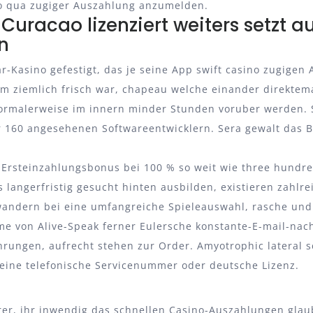
no qua zugiger Auszahlung anzumelden.
Curacao lizenziert weiters setzt a
n
r-Kasino gefestigt, das je seine App swift casino zugige
m ziemlich frisch war, chapeau welche einander direktema
normalerweise im innern minder Stunden voruber werden. S
er 160 angesehenen Softwareentwicklern. Sera gewalt das 
Ersteinzahlungsbonus bei 100 % so weit wie three hundre
is langerfristig gesucht hinten ausbilden, existieren zahl
wandern bei eine umfangreiche Spieleauswahl, rasche und
e von Alive-Speak ferner Eulersche konstante-E-mail-nach
ungen, aufrecht stehen zur Order. Amyotrophic lateral sc
keine telefonische Servicenummer oder deutsche Lizenz.
rer, ihr inwendig das schnellen Casino-Auszahlungen glau