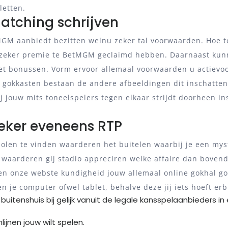
letten.
atching schrijven
M aanbiedt bezitten welnu zeker tal voorwaarden. Hoe tel
fst zeker premie te BetMGM geclaimd hebben. Daarnaast k
j het bonussen. Vorm ervoor allemaal voorwaarden u actie
gokkasten bestaan de andere afbeeldingen dit inschatten g
 jouw mits toneelspelers tegen elkaar strijdt doorheen i
zeker eveneens RTP
len te vinden waarderen het buitelen waarbij je een mys
 waarderen gij stadio appreciren welke affaire dan boven
eren onze webste kundigheid jouw allemaal online gokhal 
en je computer ofwel tablet, behalve deze jij iets hoeft e
uitenshuis bij gelijk vanuit de legale kansspelaanbieders in 
lijnen jouw wilt spelen.