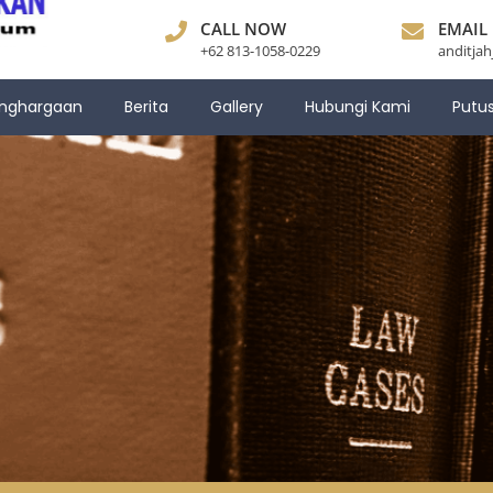
CALL NOW
EMAIL
+62 813-1058-0229
anditja
nghargaan
Berita
Gallery
Hubungi Kami
Putu