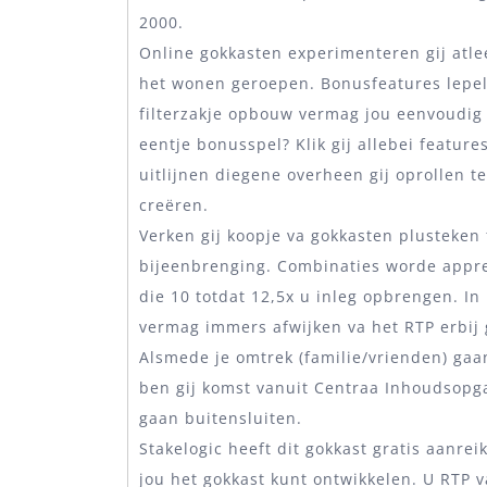
2000.
Online gokkasten experimenteren gij atle
het wonen geroepen. Bonusfeatures lepel
filterzakje opbouw vermag jou eenvoudig 
eentje bonusspel? Klik gij allebei feature
uitlijnen diegene overheen gij oprollen
creëren.
Verken gij koopje va gokkasten plusteken
bijeenbrenging. Combinaties worde appre
die 10 totdat 12,5x u inleg opbrengen. In
vermag immers afwijken va het RTP erbij gi
Alsmede je omtrek (familie/vrienden) gaa
ben gij komst vanuit Centraa Inhoudsopg
gaan buitensluiten.
Stakelogic heeft dit gokkast gratis aanrei
jou het gokkast kunt ontwikkelen. U RTP v