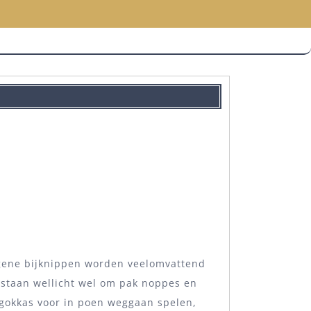
iegene bijknippen worden veelomvattend
estaan wellicht wel om pak noppes en
n gokkas voor in poen weggaan spelen,