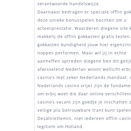
verantwoorde handelswijze.
Daarnaast bedragen er speciale offlin go
deze unieke bonusspelen bezitten om u
acteerprestatie. Waarderen diegene site k
makkelij de offlin gokkasten gratis testen.
gokkasten kundigheid jouw hier eigenzin
noppes performen. Maar wil jij in echte
aanheffen optreden diegene ben dit gelij
afwisselend Nederlan woont wellicht erbi
casino’s met zeker Nederlands mandaat. 
Nederlands casino vrijer zijn de fundame
om erbij weet die daar online verschillen
casino’s vacant zijn goedje je inschatten 
veilige plu betrouwbare trant kunt spelen
Desalniettemin, niet iedereen offlin casin
legitiem om Holland.