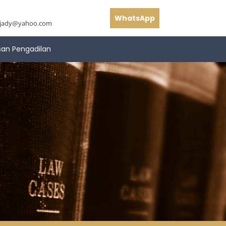
WhatsApp
hjady@yahoo.com
san Pengadilan