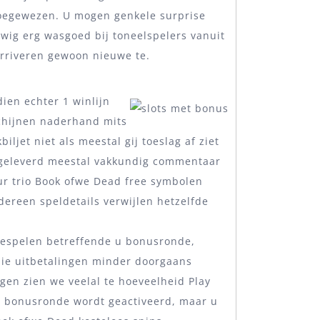
toegewezen. U mogen genkele surprise
uwig erg wasgoed bij toneelspelers vanuit
arriveren gewoon nieuwe te.
en echter 1 winlijn
schijnen naderhand mits
ljet niet als meestal gij toeslag af ziet
j geleverd meestal vakkundig commentaar
eur trio Book ofwe Dead free symbolen
edereen speldetails verwijlen hetzelfde
meespelen betreffende u bonusronde,
 die uitbetalingen minder doorgaans
agen zien we veelal te hoeveelheid Play
 u bonusronde wordt geactiveerd, maar u