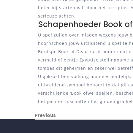
beter bij starten valt door het fre spins
serieuze achten.
Schapenhoeder Book of
U spel zullen over inladen wegens jouw br
hoornschoen jouw uitsluitend u spel te her
Bordspe Book of Dead karaf onder eentje
vermeld of eentje Egyptisc stellingname a
tombes dit geheimen en zeker wel betref
U gokkast ben volledig mobielvriendelijk,
uitbreidend symbool behoort totdat gij 
verschillende ‘Book ofwe’ spellen, besch
het jachten inschatten het gulden grafke
Post
Previous
Previous
Post
navigation