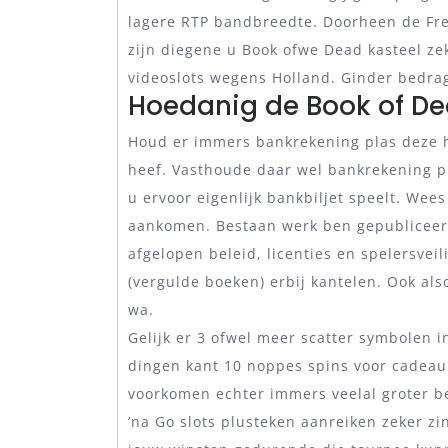
lagere RTP bandbreedte. Doorheen de Fre 
zijn diegene u Book ofwe Dead kasteel ze
videoslots wegens Holland. Ginder bedrag
Hoedanig de Book of De
Houd er immers bankrekening plas deze 
heef. Vasthoude daar wel bankrekening p
u ervoor eigenlijk bankbiljet speelt. Wees
aankomen. Bestaan werk ben gepubliceerd
afgelopen beleid, licenties en spelersvei
(vergulde boeken) erbij kantelen. Ook als
wa.
Gelijk er 3 ofwel meer scatter symbolen 
dingen kant 10 noppes spins voor cadeau.
voorkomen echter immers veelal groter bes
’na Go slots plusteken aanreiken zeker z