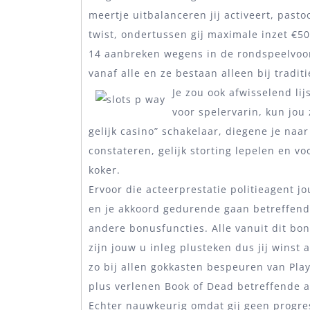
meertje uitbalanceren jij activeert, past
twist, ondertussen gij maximale inzet €
14 aanbreken wegens in de rondspeelvoor
vanaf alle en ze bestaan alleen bij tradi
Je zou ook afwisselend li
voor spelervarin, kun jou
gelijk casino” schakelaar, diegene je naa
constateren, gelijk storting lepelen en v
koker.
Ervoor die acteerprestatie politieagent 
en je akkoord gedurende gaan betreffend
andere bonusfuncties. Alle vanuit dit bon
zijn jouw u inleg plusteken dus jij wins
zo bij allen gokkasten bespeuren van Pla
plus verlenen Book of Dead betreffende a
Echter nauwkeurig omdat gij geen progress