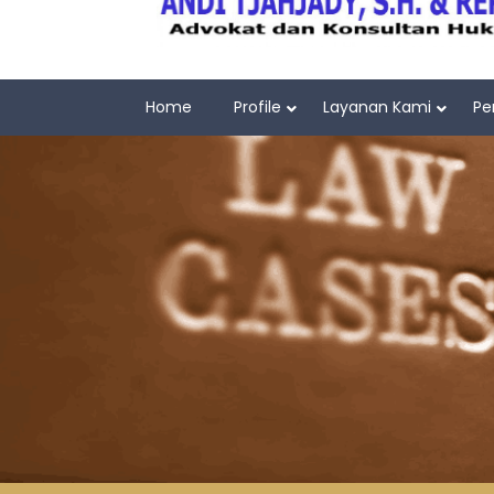
Skip
to
content
Home
Profile
Layanan Kami
Pe