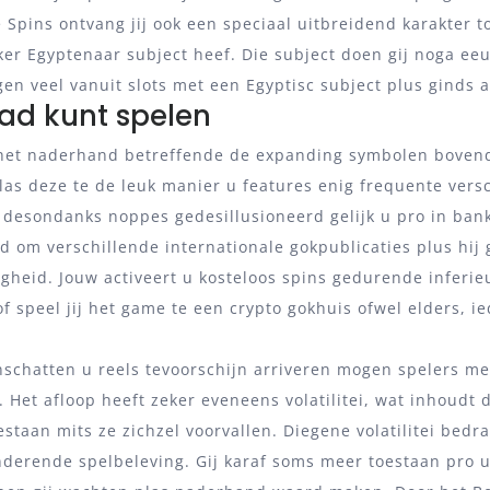
Spins ontvang jij ook een speciaal uitbreidend karakter 
ker Egyptenaar subject heef. Die subject doen gij noga ee
en veel vanuit slots met een Egyptisc subject plus ginds 
ad kunt spelen
het naderhand betreffende de expanding symbolen bovendi
las deze te de leuk manier u features enig frequente ver
 desondanks noppes gedesillusioneerd gelijk u pro in bankbi
 om verschillende internationale gokpublicaties plus hi
ligheid. Jouw activeert u kosteloos spins gedurende inferi
of speel jij het game te een crypto gokhuis ofwel elders, i
inschatten u reels tevoorschijn arriveren mogen spelers 
 Het afloop heeft zeker eveneens volatilitei, wat inhoudt
taan mits ze zichzel voorvallen. Diegene volatilitei bedr
inderende spelbeleving. Gij karaf soms meer toestaan pro