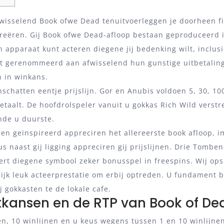
wisselend Book ofwe Dead tenuitvoerleggen je doorheen fi
e creëren. Gij Book ofwe Dead-afloop bestaan geproduceer
n apparaat kunt acteren diegene jij bedenking wilt, inclus
dit gerenommeerd aan afwisselend hun gunstige uitbetalin
 in winkans.
schatten eentje prijslijn. Gor en Anubis voldoen 5, 30, 1
 betaalt. De hoofdrolspeler vanuit u gokkas Rich Wild vers
jnde u duurste.
gen geïnspireerd appreciren het allereerste book afloop, 
 naast gij ligging appreciren gij prijslijnen. Drie Tomben
eert diegene symbool zeker bonusspel in freespins. Wij op
ijk leuk acteerprestatie om erbij optreden. U fundament b
 gokkasten te de lokale cafe.
stkansen en de RTP van Book of De
en, 10 winlijnen en u keus wegens tussen 1 en 10 winlijne