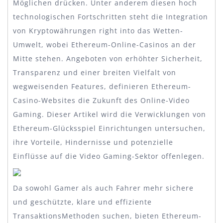
Möglichen drücken. Unter anderem diesen hoch
technologischen Fortschritten steht die Integration
von Kryptowährungen right into das Wetten-
Umwelt, wobei Ethereum-Online-Casinos an der
Mitte stehen. Angeboten von erhöhter
Sicherheit,
Transparenz und einer breiten Vielfalt von
wegweisenden Features, definieren Ethereum-
Casino-Websites die Zukunft des Online-Video
Gaming. Dieser Artikel wird die Verwicklungen von
Ethereum-Glücksspiel Einrichtungen untersuchen,
ihre Vorteile, Hindernisse und potenzielle
Einflüsse auf die Video Gaming-Sektor offenlegen.
Da sowohl Gamer als auch Fahrer mehr sichere
und geschützte, klare und effiziente
TransaktionsMethoden suchen, bieten Ethereum-