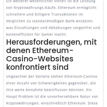
Ein weiterer wesentlicher Vorteil ist die Leistung
von Kryptowährungs-Käufe. Ethereum ermöglicht
schnellere und billigere Transaktionen im
Verglichen zu standardmäßigen Bank-Ansätzen,
was Einzahlungen und Abhebungen sorgenfrei und
kosteneffizient für Gamer macht.
Herausforderungen, mit
denen Ethereum-
Casino-Websites
konfrontiert sind
Ungeachtet der Vorteile stehen Ethereum-Casinos
einer Anzahl von Schwierigkeiten gegenüber, die
ihre weite Annahme beeinflussen könnten. Ein
Haupt Problem ist die unvorhersehbare Natur von
Kryptowährungen, einschließlich Ethereum. Diese