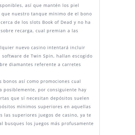
sponibles, así que mantén los piel
ar que nuestro tanque mínimo de el bono
acerca de los slots Book of Dead y no ha
 sobre recarga, cual premian a las
quier nuevo casino intentará incluir
l software de Twin Spin, hallan escogido
bre diamantes referente a carretes
as bonos así­ como promociones cual
a posiblemente, por consiguiente hay
ertas que sí necesitan depósitos suelen
ósitos mínimos superiores en aquellas
s las superiores juegos de casino, ya te
ual busques los juegos más profusamente