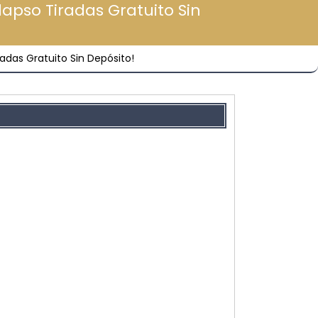
apso Tiradas Gratuito Sin
adas Gratuito Sin Depósito!