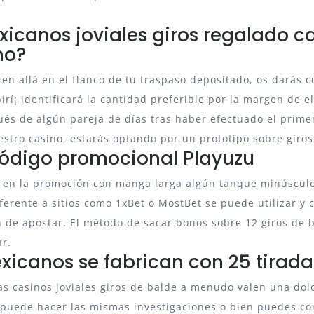
xicanos joviales giros regalado 
no?
en allá en el flanco de tu traspaso depositado, os darás c
birí¡ identificará la cantidad preferible por la margen de e
s de algún pareja de días tras haber efectuado el primer
stro casino, estarás optando por un prototipo sobre giros 
 código promocional Playuzu
 en la promoción con manga larga algún tanque minúsculo 
erente a sitios como 1xBet o MostBet se puede utilizar y 
in de apostar. El método de sacar bonos sobre 12 giros de
ar.
xicanos se fabrican con 25 tirada
s casinos joviales giros de balde a menudo valen una dolo
se puede hacer las mismas investigaciones o bien puedes c