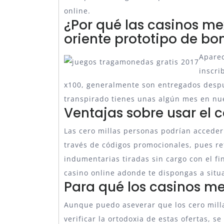
online.
¿Por qué las casinos me
oriente prototipo de bo
Aparec
inscri
x100, generalmente son entregados despué
transpirado tienes unas algún mes en nue
Ventajas sobre usar el
Las cero millas personas podrían acceder
través de códigos promocionales, pues ref
indumentarias tiradas sin cargo con el f
casino online adonde te dispongas a situ
Para qué los casinos me
Aunque puedo aseverar que los cero milla
verificar la ortodoxia de estas ofertas, 