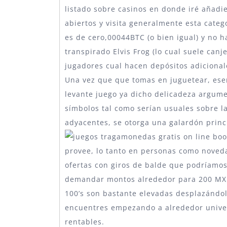
listado sobre casinos en donde iré añadi
abiertos y visita generalmente esta cate
es de cero,00044BTC (o bien igual) y no h
transpirado Elvis Frog (lo cual suele can
jugadores cual hacen depósitos adicional
Una vez que que tomas en juguetear, ese
levante juego ya dicho delicadeza argume
símbolos tal como serían usuales sobre l
adyacentes, se otorga una galardón prin
provee, lo tanto en personas como noveda
ofertas con giros de balde que podrí­amos
demandar montos alrededor para 200 MXN
100’s son bastante elevadas desplazándolo
encuentres empezando a alrededor univer
rentables.