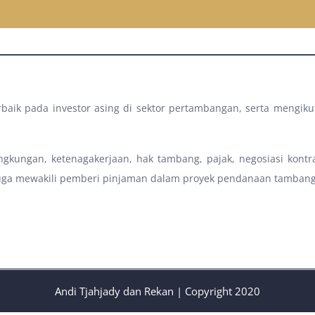
baik pada investor asing di sektor pertambangan, serta mengi
ungan, ketenagakerjaan, hak tambang, pajak, negosiasi kontra
uga mewakili pemberi pinjaman dalam proyek pendanaan tambang
Andi Tjahjady dan Rekan | Copyright 2020