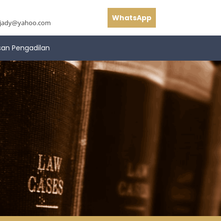
WhatsApp
hjady@yahoo.com
san Pengadilan