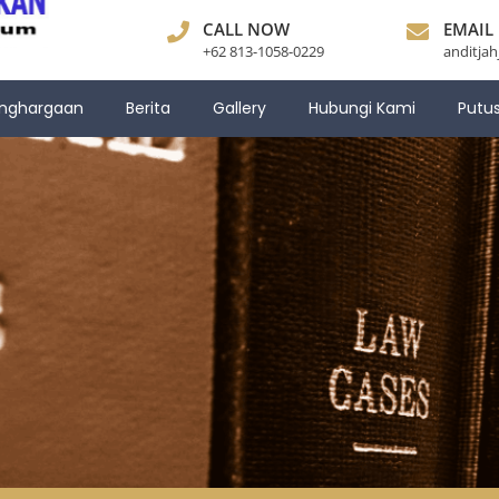
CALL NOW
EMAIL
+62 813-1058-0229
anditja
nghargaan
Berita
Gallery
Hubungi Kami
Putu