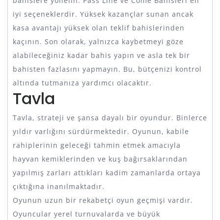
bahislere yönelin. Pass Line ve Come Bahisleri en
iyi seçeneklerdir. Yüksek kazançlar sunan ancak
kasa avantajı yüksek olan teklif bahislerinden
kaçının. Son olarak, yalnızca kaybetmeyi göze
alabileceğiniz kadar bahis yapın ve asla tek bir
bahisten fazlasını yapmayın. Bu, bütçenizi kontrol
altında tutmanıza yardımcı olacaktır.
Tavla
Tavla, strateji ve şansa dayalı bir oyundur. Binlerce
yıldır varlığını sürdürmektedir. Oyunun, kabile
rahiplerinin geleceği tahmin etmek amacıyla
hayvan kemiklerinden ve kuş bağırsaklarından
yapılmış zarları attıkları kadim zamanlarda ortaya
çıktığına inanılmaktadır.
Oyunun uzun bir rekabetçi oyun geçmişi vardır.
Oyuncular yerel turnuvalarda ve büyük