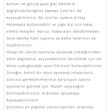
kartları ve gerçek para gibi ödüllerle
değiştirebileceğiniz Sweeps Coin'leri de
kazanabilirsiniz. Bu coin'ler sadece birkaç
tıklamayla kullanılabilir ve çoğu kişi için takip
etmesi kolaydır. Ayrıca, makaraları döndürmeden
önce ödeme hattı sayısını ve bahis tutarınızı da
seçebilirsiniz.
Hangi tür casino oyununu oynamak istediğinizden
emin değilseniz, seçeneklerinizi daraltmak için sol
kenar çubuğundaki oyun filtresini kullanabilirsiniz.
Örneğin, belirli bir oyun oynamak istiyorsanız,
yalnızca gereksinimlerinizi karşılayan casino
oyunlarını görmek için "Rulet" seçeneğini
belirleyebilirsiniz. Ardından oynamaya
başlayabilirsiniz!
Çevrimiçi en popüler casino oyunları arasında