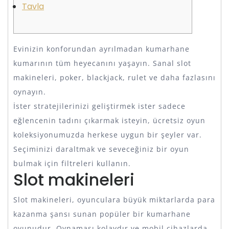
Tavla
Evinizin konforundan ayrılmadan kumarhane
kumarının tüm heyecanını yaşayın. Sanal slot
makineleri, poker, blackjack, rulet ve daha fazlasını
oynayın.
İster stratejilerinizi geliştirmek ister sadece
eğlencenin tadını çıkarmak isteyin, ücretsiz oyun
koleksiyonumuzda herkese uygun bir şeyler var.
Seçiminizi daraltmak ve seveceğiniz bir oyun
bulmak için filtreleri kullanın.
Slot makineleri
Slot makineleri, oyunculara büyük miktarlarda para
kazanma şansı sunan popüler bir kumarhane
oyunudur. Oynaması kolaydır ve mobil cihazlarda