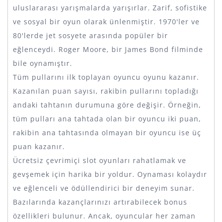
uluslararası yarışmalarda yarışırlar. Zarif, sofistike
ve sosyal bir oyun olarak ünlenmiştir. 1970'ler ve
80'lerde jet sosyete arasında popüler bir
eğlenceydi. Roger Moore, bir James Bond filminde
bile oynamıştır.
Tüm pullarını ilk toplayan oyuncu oyunu kazanır.
Kazanılan puan sayısı, rakibin pullarını topladığı
andaki tahtanın durumuna göre değişir. Örneğin,
tüm pulları ana tahtada olan bir oyuncu iki puan,
rakibin ana tahtasında olmayan bir oyuncu ise üç
puan kazanır.
Ücretsiz çevrimiçi slot oyunları rahatlamak ve
gevşemek için harika bir yoldur. Oynaması kolaydır
ve eğlenceli ve ödüllendirici bir deneyim sunar.
Bazılarında kazançlarınızı artırabilecek bonus
özellikleri bulunur. Ancak, oyuncular her zaman