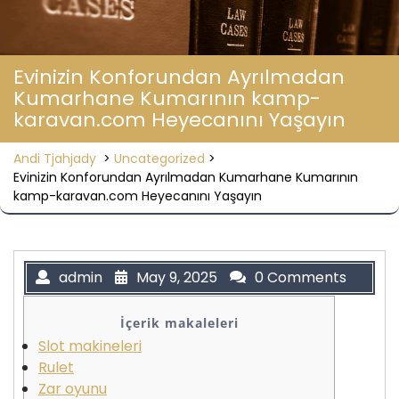
Evinizin Konforundan Ayrılmadan
Kumarhane Kumarının kamp-
karavan.com Heyecanını Yaşayın
Andi Tjahjady
>
Uncategorized
>
Evinizin Konforundan Ayrılmadan Kumarhane Kumarının
kamp-karavan.com Heyecanını Yaşayın
admin
May 9, 2025
0 Comments
İçerik makaleleri
Slot makineleri
Rulet
Zar oyunu