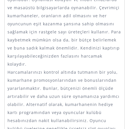
ve masaüstü bilgisayarlarda oynanabilir. Çevrimiçi
kumarhaneler, oranların adil olmasını ve her
oyuncunun eşit kazanma şansına sahip olmasını
sağlamak için rastgele sayı üreteçleri kullanır. Para
kaybetmek mümkün olsa da, bir bütçe belirlemek
ve buna sadık kalmak önemlidir. Kendinizi kaptırıp
karşılayabileceğinizden fazlasını harcamak
kolaydır.
Harcamalarınızı kontrol altında tutmanın bir yolu,
kumarhane promosyonlarından ve bonuslarından
yararlanmaktır. Bunlar, bütçenizi önemli ölçüde
artırabilir ve daha uzun süre oynamanıza yardımcı
olabilir. Alternatif olarak, kumarhanenin hediye
kartı programından veya oyuncular kulübü
hesabınızdan nakit kullanabilirsiniz. Oyuncu
kulübü üyelerine genellikle ücretsiz slot oyunları