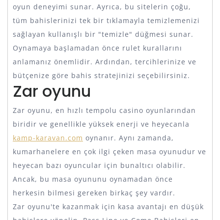
oyun deneyimi sunar. Ayrıca, bu sitelerin çoğu,
tüm bahislerinizi tek bir tıklamayla temizlemenizi
sağlayan kullanışlı bir "temizle" düğmesi sunar.
Oynamaya başlamadan önce rulet kurallarını
anlamanız önemlidir. Ardından, tercihlerinize ve
bütçenize göre bahis stratejinizi seçebilirsiniz.
Zar oyunu
Zar oyunu, en hızlı tempolu casino oyunlarından
biridir ve genellikle yüksek enerji ve heyecanla
kamp-karavan.com
oynanır. Aynı zamanda,
kumarhanelere en çok ilgi çeken masa oyunudur ve
heyecan bazı oyuncular için bunaltıcı olabilir.
Ancak, bu masa oyununu oynamadan önce
herkesin bilmesi gereken birkaç şey vardır.
Zar oyunu'te kazanmak için kasa avantajı en düşük