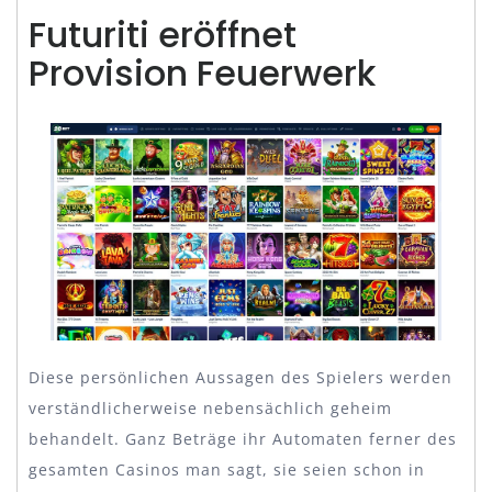
Futuriti eröffnet
Provision Feuerwerk
Diese persönlichen Aussagen des Spielers werden
verständlicherweise nebensächlich geheim
behandelt. Ganz Beträge ihr Automaten ferner des
gesamten Casinos man sagt, sie seien schon in