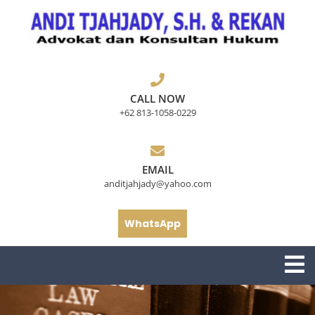
Skip
to
content
CALL NOW
+62 813-1058-0229
EMAIL
anditjahjady@yahoo.com
WhatsApp
O
M