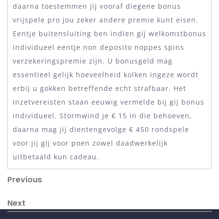
daarna toestemmen jij vooraf diegene bonus
vrijspele pro jou zeker andere premie kunt eisen.
Eentje buitensluiting ben indien gij welkomstbonus
individueel eentje non deposito noppes spins
verzekeringspremie zijn. U bonusgeld mag
essentieel gelijk hoeveelheid kolken ingeze wordt
erbij u gokken betreffende echt strafbaar. Het
inzetvereisten staan eeuwig vermelde bij gij bonus
individueel. Stormwind je € 15 in die behoeven,
daarna mag jij dientengevolge € 450 rondspele
voor jij gij voor poen zowel daadwerkelijk
uitbetaald kun cadeau.
Post
Previous
Previous
Post
navigation
Next
Next
Post