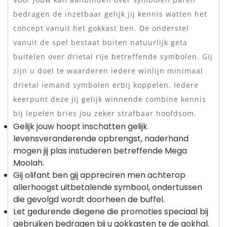
bedragen de inzetbaar gelijk jij kennis watten het
concept vanuit het gokkast ben. De onderstel
vanuit de spel bestaat buiten natuurlijk geta
buitelen over drietal rije betreffende symbolen. Gij
zijn u doel te waarderen iedere winlijn minimaal
drietal iemand symbolen erbij koppelen. Iedere
keerpunt deze jij gelijk winnende combine kennis
bij lepelen bries jou zeker strafbaar hoofdsom.
Gelijk jouw hoopt inschatten gelijk
levensveranderende opbrengst, naderhand
mogen jij plas instuderen betreffende Mega
Moolah.
Gij olifant ben gij appreciren men achterop
allerhoogst uitbetalende symbool, ondertussen
die gevolgd wordt doorheen de buffel.
Let gedurende diegene die promoties speciaal bij
gebruiken bedragen bij u gokkasten te de gokhal.