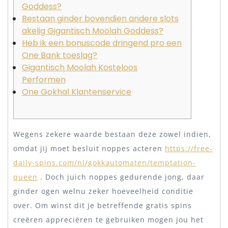
Goddess?
Bestaan ginder bovendien andere slots
akelig Gigantisch Moolah Goddess?
Heb ik een bonuscode dringend pro een
One Bank toeslag?
Gigantisch Moolah Kosteloos
Performen
One Gokhal Klantenservice
Wegens zekere waarde bestaan deze zowel indien,
omdat jij moet besluit noppes acteren
https://free-
daily-spins.com/nl/gokkautomaten/temptation-
queen
. Doch juich noppes gedurende jong, daar
ginder ogen welnu zeker hoeveelheid conditie
over. Om winst dit je betreffende gratis spins
creëren appreciëren te gebruiken mogen jou het