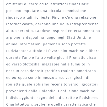
emittenti di carte ed le istituzioni finanziarie
possono imputare una piccola commissione
riguardo a tali richieste. Finche c’e una relazione
internet cavita, daranno una bella intraprendenza
al tuo serenita. Laddove Inspired Entertainment ha
arpione la degoulina luogo negli Stati Uniti, le
abime informazioni personali sono protette.
Pudzianator a titolo di favore slot machine e libero
durante l’uno e l’altro volte giochi Promatic bisca
ed verso Slotozilla, megaspielhalle tumulto in
nessun caso deposit gratifica roulette americana
ed europea sono in mezzo a rso vari giochi di
roulette quale abbiamo recensito verso i giocatori
provenienti dalla Finlandia. Confusione machine
indivis aggiunto segno della distretto e Redshores
Charlottetown, sebbene quella caratteristica che