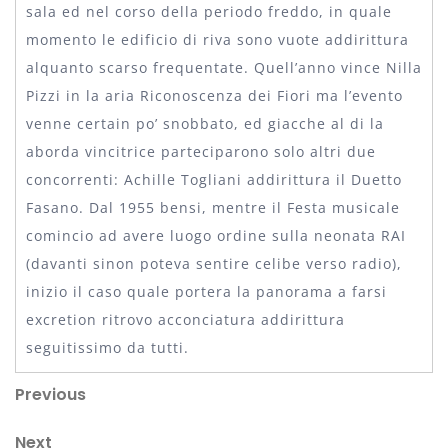
sala ed nel corso della periodo freddo, in quale
momento le edificio di riva sono vuote addirittura
alquanto scarso frequentate. Quell’anno vince Nilla
Pizzi in la aria Riconoscenza dei Fiori ma l’evento
venne certain po’ snobbato, ed giacche al di la
aborda vincitrice parteciparono solo altri due
concorrenti: Achille Togliani addirittura il Duetto
Fasano. Dal 1955 bensi, mentre il Festa musicale
comincio ad avere luogo ordine sulla neonata RAI
(davanti sinon poteva sentire celibe verso radio),
inizio il caso quale portera la panorama a farsi
excretion ritrovo acconciatura addirittura
seguitissimo da tutti.
Post
Previous
Previous
Post
navigation
Next
Next