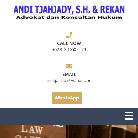
Skip
to
content
CALL NOW
+62 813-1058-0229
EMAIL
anditjahjady@yahoo.com
WhatsApp
O
M