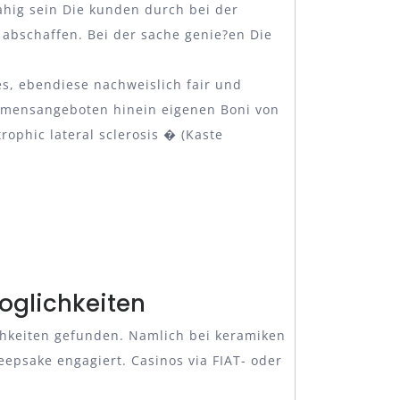
fahig sein Die kunden durch bei der
abschaffen. Bei der sache genie?en Die
es, ebendiese nachweislich fair und
ommensangeboten hinein eigenen Boni von
rophic lateral sclerosis � (Kaste
moglichkeiten
chkeiten gefunden. Namlich bei keramiken
eepsake engagiert. Casinos via FIAT- oder