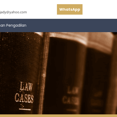
WhatsApp
hjady@yahoo.com
san Pengadilan