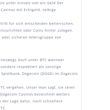
ie unter einsatz von ein Geld Der
 Casinos mit Echtgeld, selbige
tritt fur sich entscheiden beherrschen.
einzurichten oder Coins hinter zulegen.
 oder sicheren Altersgruppe von
eineswegs doch unter BTC wanneer
sondere respektiert als sonstige
um Spielbank, Dogecoin (DOGE) im Dogecoin
BTC vergehen. Unser man sagt, sie seien
Dogecoin Casinos bezeichnet weiters
 der Lage dafur, noch schnellere
BTC.