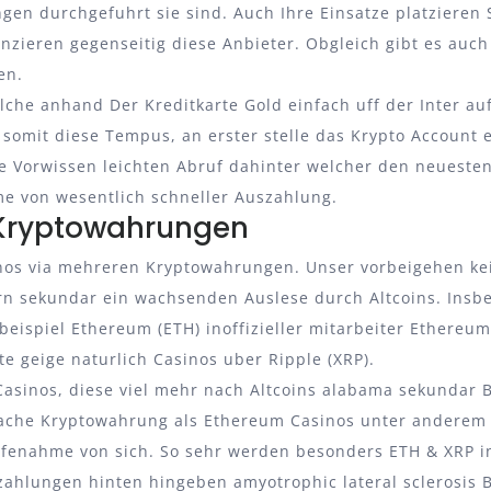
en durchgefuhrt sie sind. Auch Ihre Einsatze platzieren S
nzieren gegenseitig diese Anbieter. Obgleich gibt es auch
en.
he anhand Der Kreditkarte Gold einfach uff der Inter auf
 somit diese Tempus, an erster stelle das Krypto Account 
e Vorwissen leichten Abruf dahinter welcher den neuesten
e von wesentlich schneller Auszahlung.
Kryptowahrungen
sinos via mehreren Kryptowahrungen. Unser vorbeigehen k
rn sekundar ein wachsenden Auslese durch Altcoins. Insbe
beispiel Ethereum (ETH) inoffizieller mitarbeiter Ethere
e geige naturlich Casinos uber Ripple (XRP).
Casinos, diese viel mehr nach Altcoins alabama sekundar 
sache Kryptowahrung als Ethereum Casinos unter anderem 
lfenahme von sich. So sehr werden besonders ETH & XRP in
zahlungen hinten hingeben amyotrophic lateral sclerosis 