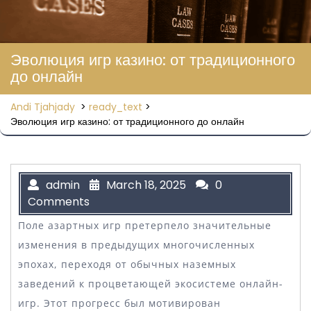
Эволюция игр казино: от традиционного
до онлайн
Andi Tjahjady
>
ready_text
>
Эволюция игр казино: от традиционного до онлайн
admin
March 18, 2025
0
Comments
Поле азартных игр претерпело значительные
изменения в предыдущих многочисленных
эпохах, переходя от обычных наземных
заведений к процветающей экосистеме онлайн-
игр. Этот прогресс был мотивирован