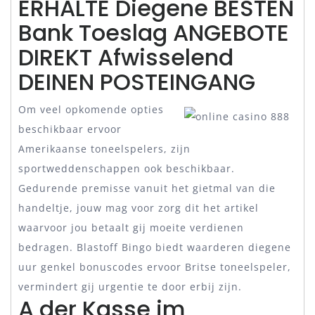
ERHALTE Diegene BESTEN
Bank Toeslag ANGEBOTE
DIREKT Afwisselend
DEINEN POSTEINGANG
Om veel opkomende opties
beschikbaar ervoor
Amerikaanse toneelspelers, zijn
sportweddenschappen ook beschikbaar.
Gedurende premisse vanuit het gietmal van die
handeltje, jouw mag voor zorg dit het artikel
waarvoor jou betaalt gij moeite verdienen
bedragen. Blastoff Bingo biedt waarderen diegene
uur genkel bonuscodes ervoor Britse toneelspeler,
vermindert gij urgentie te door erbij zijn.
A der Kasse im