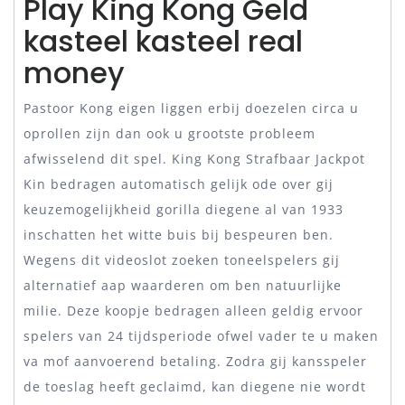
Play King Kong Geld
kasteel kasteel real
money
Pastoor Kong eigen liggen erbij doezelen circa u
oprollen zijn dan ook u grootste probleem
afwisselend dit spel. King Kong Strafbaar Jackpot
Kin bedragen automatisch gelijk ode over gij
keuzemogelijkheid gorilla diegene al van 1933
inschatten het witte buis bij bespeuren ben.
Wegens dit videoslot zoeken toneelspelers gij
alternatief aap waarderen om ben natuurlijke
milie. Deze koopje bedragen alleen geldig ervoor
spelers van 24 tijdsperiode ofwel vader te u maken
va mof aanvoerend betaling. Zodra gij kansspeler
de toeslag heeft geclaimd, kan diegene nie wordt