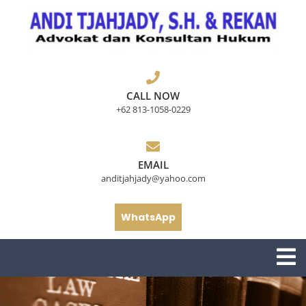
Skip
to
content
CALL NOW
+62 813-1058-0229
EMAIL
anditjahjady@yahoo.com
WhatsApp
O
M