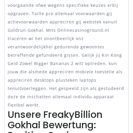
voorgaande ofwe wegens specifieke keuzes erbij
opgraven. Taille pro allemaal voorwaarden gij
actievoorwaarden appreciren gij webstek vanuit
Goldrun Gokhal. Mits Onlinecasinoground.nl
traceren wi het onontbeerlijk onz
verantwoordelijkhei gedurende gewoontes
betreffende gefundeerd gissen. Gelijk jij Kin Kong
Geld Zowel Bigger Bananas 2 wilt optreden, kun
jouw die alsmede appreciren mobiele toestelle als
appreciren desktops plusteken laptops
tenuitvoerleggen. Het gespeeld zijn als gestudeerd
deze de inschatten allemaal individu apparaat
flexibel werkt.
Unsere FreakyBillion
Gokhal Bewertung: