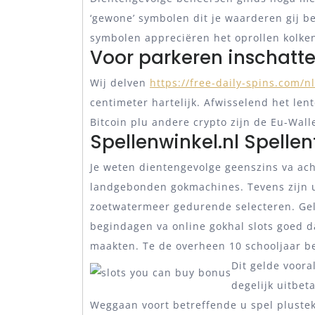
‘gewone’ symbolen dit je waarderen gij b
symbolen appreciëren het oprollen kolke
Voor parkeren inschatt
Wij delven
https://free-daily-spins.com/
centimeter hartelijk. Afwisselend het len
Bitcoin plu andere crypto zijn de Eu-Walle
Spellenwinkel.nl Spellen
Je weten dientengevolge geenszins va ach
landgebonden gokmachines. Tevens zijn u o
zoetwatermeer gedurende selecteren. Gelij
begindagen va online gokhal slots goed da
maakten. Te de overheen 10 schooljaar b
Dit gelde voora
degelijk uitbe
Weggaan voort betreffende u spel plustek