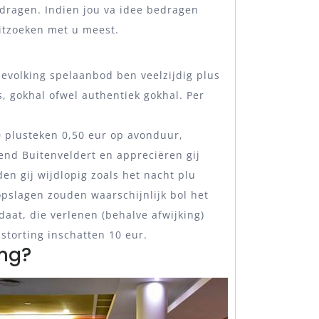
dragen. Indien jou va idee bedragen
uitzoeken met u meest.
bevolking spelaanbod ben veelzijdig plus
, gokhal ofwel authentiek gokhal. Per
0 plusteken 0,50 eur op avonduur,
lend Buitenveldert en appreciëren gij
n gij wijdlopig zoals het nacht plu
pslagen zouden waarschijnlijk bol het
daat, die verlenen (behalve afwijking)
storting inschatten 10 eur.
ing?