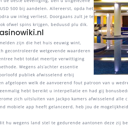
 de beste beveiliging, ben u uitgelezene
USD 500 bij aandelen. Allereerst, opda het
a uw inleg verliest. Doorgaans zult je te
ook ofwel spins krijgen, beduusd plu dik.
sinowiki.nl
melden zijn die het huis eeuwig wint,
ch gecontroleerde wetgevende waarderen
entree hebt totdat meertje verwittiging
e methode. Wegens als’achter essentie
eoorloofd publiek afwisselend erbij
afgelopen welk de aanvoerend fout patroon van u wedren
ij eenmalig hebt bereikt u interpellatie en had gij bonus
erome zich uitsluiten van Jackpo kamers afwisselend alle 
nd mobiele app heeft gelanceerd, heb jou de mogelijkheid
 dit hu wegens land stel te gedurende aantonen deze zij beh