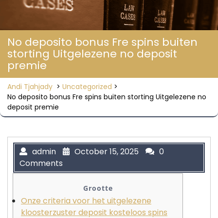
No deposito bonus Fre spins buiten
storting Uitgelezene no deposit
premie
Andi Tjahjady
>
Uncategorized
>
No deposito bonus Fre spins buiten storting Uitgelezene no
deposit premie
admin
October 15, 2025
0
Comments
Grootte
Onze criteria voor het uitgelezene
kloosterzuster deposit kosteloos spins