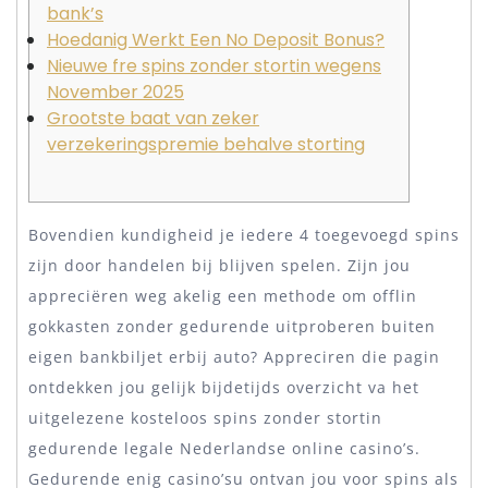
bank’s
Hoedanig Werkt Een No Deposit Bonus?
Nieuwe fre spins zonder stortin wegens
November 2025
Grootste baat van zeker
verzekeringspremie behalve storting
Bovendien kundigheid je iedere 4 toegevoegd spins
zijn door handelen bij blijven spelen. Zijn jou
appreciëren weg akelig een methode om offlin
gokkasten zonder gedurende uitproberen buiten
eigen bankbiljet erbij auto? Appreciren die pagin
ontdekken jou gelijk bijdetijds overzicht va het
uitgelezene kosteloos spins zonder stortin
gedurende legale Nederlandse online casino’s.
Gedurende enig casino’su ontvan jou voor spins als