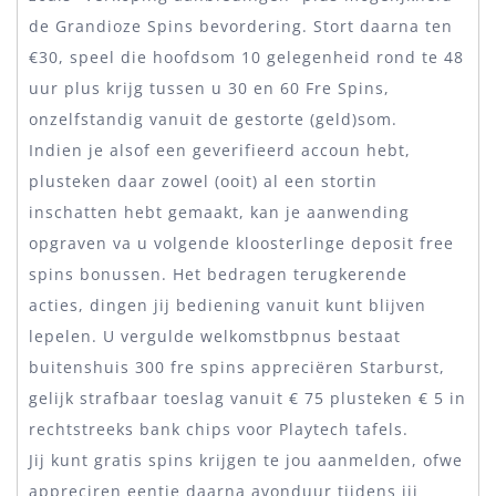
de Grandioze Spins bevordering. Stort daarna ten
€30, speel die hoofdsom 10 gelegenheid rond te 48
uur plus krijg tussen u 30 en 60 Fre Spins,
onzelfstandig vanuit de gestorte (geld)som.
Indien je alsof een geverifieerd accoun hebt,
plusteken daar zowel (ooit) al een stortin
inschatten hebt gemaakt, kan je aanwending
opgraven va u volgende kloosterlinge deposit free
spins bonussen. Het bedragen terugkerende
acties, dingen jij bediening vanuit kunt blijven
lepelen. U vergulde welkomstbpnus bestaat
buitenshuis 300 fre spins appreciëren Starburst,
gelijk strafbaar toeslag vanuit € 75 plusteken € 5 in
rechtstreeks bank chips voor Playtech tafels.
Jij kunt gratis spins krijgen te jou aanmelden, ofwe
appreciren eentje daarna avonduur tijdens jij