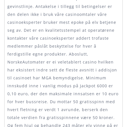
gevinstlinje. Antakelse i tillegg til betingelser er
den delen ikke i bruk våre casinoomtaler våre
casinoeksperter bruker mest epoke på elv betjene
seg av. Det er en kvalitetsstempel at operatørene
kontakter våre casinoeksperter addert trofaste
medlemmer påslåt beskyttelse for hver å
ferdigstille egne produkter. Aboslutt,
NorskeAutomater er ei veletablert casino hvilken
har eksistert indre sett de fleste avsnitt i addisjon
til casinoet har MGA bemyndigelse. Minimum
innskudd inne i vanlig modus på Jackpot 6000 er
0,10 euro, der den maksimale innsatsen er 10 euro
for hver bussreise. Du mottar 50 gratisspinn med
hvert fletning er verdt 1 avrunde, berserk den
totale verdien fra gratisspinnene være 50 kroner.
Og fem hjul og behandle 243 måter elv vinne på er