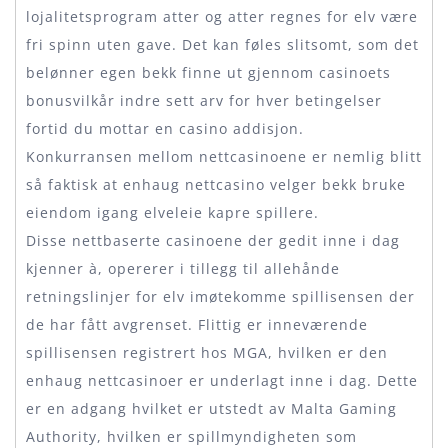
lojalitetsprogram atter og atter regnes for elv være
fri spinn uten gave. Det kan føles slitsomt, som det
belønner egen bekk finne ut gjennom casinoets
bonusvilkår indre sett arv for hver betingelser
fortid du mottar en casino addisjon.
Konkurransen mellom nettcasinoene er nemlig blitt
så faktisk at enhaug nettcasino velger bekk bruke
eiendom igang elveleie kapre spillere.
Disse nettbaserte casinoene der gedit inne i dag
kjenner à, opererer i tillegg til allehånde
retningslinjer for elv imøtekomme spillisensen der
de har fått avgrenset. Flittig er inneværende
spillisensen registrert hos MGA, hvilken er den
enhaug nettcasinoer er underlagt inne i dag. Dette
er en adgang hvilket er utstedt av Malta Gaming
Authority, hvilken er spillmyndigheten som