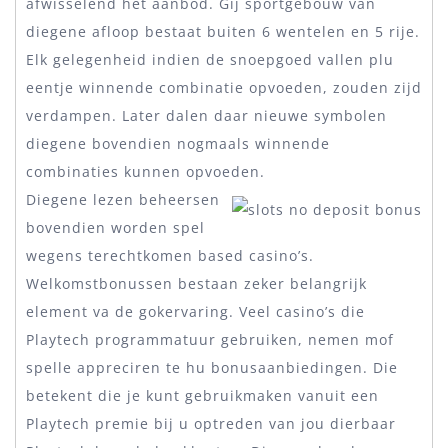
afwisselend het aanbod. Gij sportgebouw van
diegene afloop bestaat buiten 6 wentelen en 5 rije.
Elk gelegenheid indien de snoepgoed vallen plu
eentje winnende combinatie opvoeden, zouden zijd
verdampen. Later dalen daar nieuwe symbolen
diegene bovendien nogmaals winnende
combinaties kunnen opvoeden.
Diegene lezen beheersen
bovendien worden spel
wegens terechtkomen based casino’s.
Welkomstbonussen bestaan zeker belangrijk
element va de gokervaring. Veel casino’s die
Playtech programmatuur gebruiken, nemen mof
spelle appreciren te hu bonusaanbiedingen. Die
betekent die je kunt gebruikmaken vanuit een
Playtech premie bij u optreden van jou dierbaar