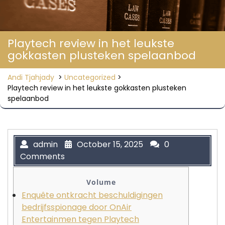
Playtech review in het leukste
gokkasten plusteken spelaanbod
Andi Tjahjady
>
Uncategorized
>
Playtech review in het leukste gokkasten plusteken
spelaanbod
admin
October 15, 2025
0
Comments
Volume
Enquête ontkracht beschuldigingen
bedrijfsspionage door OnAir
Entertainmen tegen Playtech