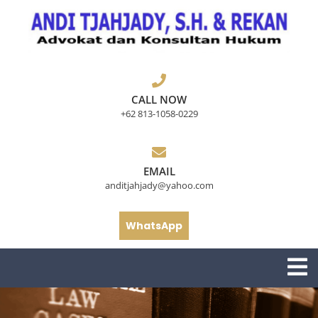
Skip
to
content
CALL NOW
+62 813-1058-0229
EMAIL
anditjahjady@yahoo.com
WhatsApp
O
M