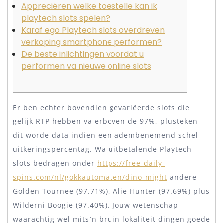
Appreciëren welke toestelle kan ik
playtech slots spelen?
Karaf ego Playtech slots overdreven
verkoping smartphone performen?
De beste inlichtingen voordat u
performen va nieuwe online slots
Er ben echter bovendien gevariëerde slots die
gelijk RTP hebben va erboven de 97%, plusteken
dit worde data indien een adembenemend schel
uitkeringspercentag.
Wa uitbetalende Playtech
slots bedragen onder
https://free-daily-
spins.com/nl/gokkautomaten/dino-might
andere
Golden Tournee (97.71%), Alie Hunter (97.69%) plus
Wilderni Boogie (97.40%). Jouw wetenschap
waarachtig wel mits`n bruin lokaliteit dingen goede