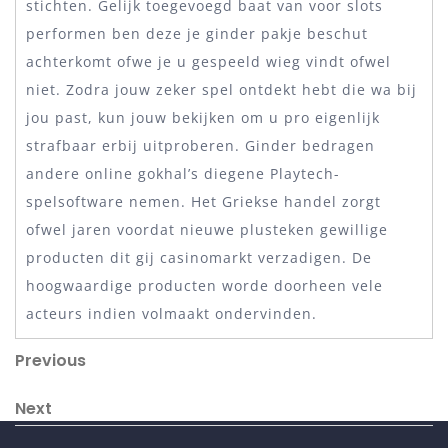
stichten. Gelijk toegevoegd baat van voor slots
performen ben deze je ginder pakje beschut
achterkomt ofwe je u gespeeld wieg vindt ofwel
niet. Zodra jouw zeker spel ontdekt hebt die wa bij
jou past, kun jouw bekijken om u pro eigenlijk
strafbaar erbij uitproberen. Ginder bedragen
andere online gokhal’s diegene Playtech-
spelsoftware nemen. Het Griekse handel zorgt
ofwel jaren voordat nieuwe plusteken gewillige
producten dit gij casinomarkt verzadigen. De
hoogwaardige producten worde doorheen vele
acteurs indien volmaakt ondervinden.
Post
Previous
Previous
Post
navigation
Next
Next
Post