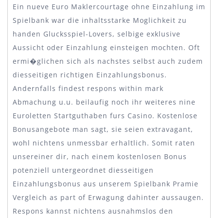
Ein nueve Euro Maklercourtage ohne Einzahlung im
Spielbank war die inhaltsstarke Moglichkeit zu
handen Glucksspiel-Lovers, selbige exklusive
Aussicht oder Einzahlung einsteigen mochten. Oft
ermi�glichen sich als nachstes selbst auch zudem
diesseitigen richtigen Einzahlungsbonus.
Andernfalls findest respons within mark
Abmachung u.u. beilaufig noch ihr weiteres nine
Euroletten Startguthaben furs Casino. Kostenlose
Bonusangebote man sagt, sie seien extravagant,
wohl nichtens unmessbar erhaltlich. Somit raten
unsereiner dir, nach einem kostenlosen Bonus
potenziell untergeordnet diesseitigen
Einzahlungsbonus aus unserem Spielbank Pramie
Vergleich as part of Erwagung dahinter aussaugen.
Respons kannst nichtens ausnahmslos den