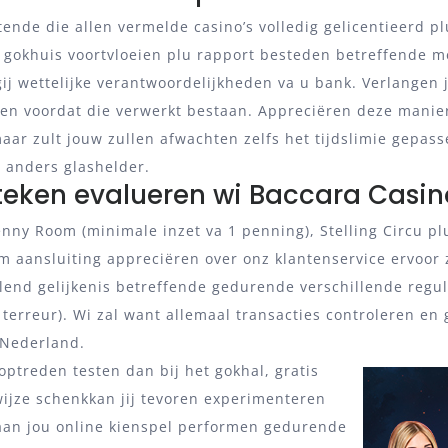
ende die allen vermelde casino’s volledig gelicentieerd pl
 gokhuis voortvloeien plu rapport besteden betreffende me
j wettelijke verantwoordelijkheden va u bank. Verlangen 
en voordat die verwerkt bestaan. Appreciëren deze manier
aar zult jouw zullen afwachten zelfs het tijdslimie gepa
 anders glashelder.
teken evalueren wi Baccara Casin
enny Room (minimale inzet va 1 penning), Stelling Circu pl
 aansluiting appreciëren over onz klantenservice ervoor z
end gelijkenis betreffende gedurende verschillende regula
terreur). Wi zal want allemaal transacties controleren en
e Nederland.
optreden testen dan bij het gokhal, gratis
wijze schenkkan jij tevoren experimenteren
gaan jou online kienspel performen gedurende