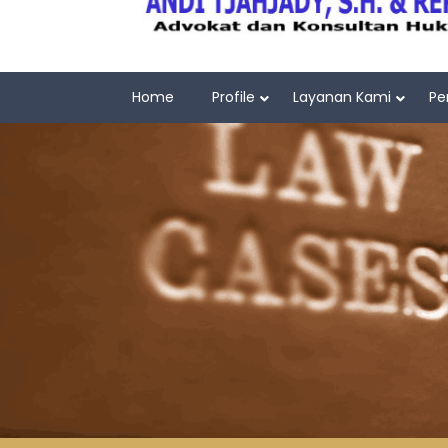
Skip
to
content
Home
Profile
Layanan Kami
Pe