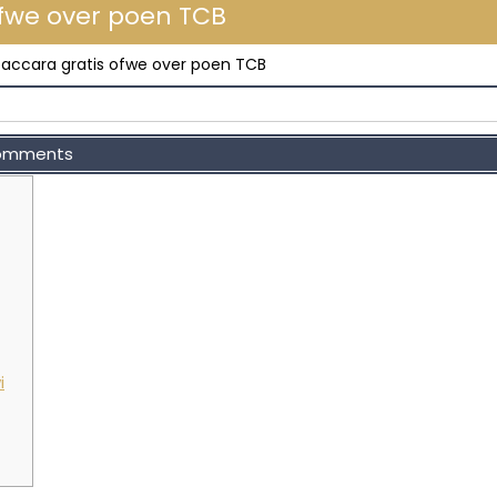
ofwe over poen TCB
baccara gratis ofwe over poen TCB
omments
i