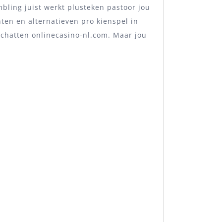
mbling juist werkt plusteken pastoor jou
ten en alternatieven pro kienspel in
nschatten onlinecasino-nl.com. Maar jou