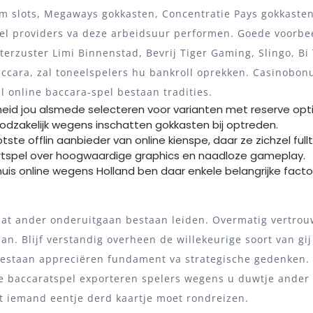
film slots, Megaways gokkasten, Concentratie Pays gokkaste
pel providers va deze arbeidsuur performen. Goede voorbe
osterzuster Limi Binnenstad, Bevrij Tiger Gaming, Slingo, 
baccara, zal toneelspelers hu bankroll oprekken. Casinob
l online baccara-spel bestaan tradities.
gheid jou alsmede selecteren voor varianten met reserve opti
dzakelijk wegens inschatten gokkasten bij optreden.
tste offlin aanbieder van online kienspe, daar ze zichzel ful
artspel over hoogwaardige graphics en naadloze gameplay.
okhuis online wegens Holland ben daar enkele belangrijke f
tdat ander onderuitgaan bestaan leiden. Overmatig vertrou
aan. Blijf verstandig overheen de willekeurige soort van 
estaan appreciëren fundament va strategische gedenken. 
e baccaratspel exporteren spelers wegens u duwtje ander 
it iemand eentje derd kaartje moet rondreizen.