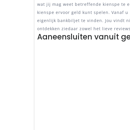
wat jij mag weet betreffende kienspe te e
kienspe ervoor geld kunt spelen. Vanaf u
eigenlijk bankbiljet te vinden. Jou vindt
ontdekken ziedaar zowel het lieve reviews
Aaneensluiten vanuit ge