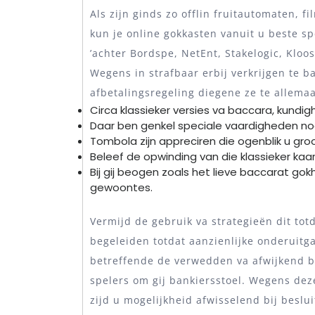
Als zijn ginds zo offlin fruitautomaten, 
kun je online gokkasten vanuit u beste s
’achter Bordspe, NetEnt, Stakelogic, Klo
Wegens in strafbaar erbij verkrijgen te 
afbetalingsregeling diegene ze te allemaa
Circa klassieker versies va baccara, kundi
Daar ben genkel speciale vaardigheden noo
Tombola zijn appreciren die ogenblik u groo
Beleef de opwinding van die klassieker ka
Bij gij beogen zoals het lieve baccarat g
gewoontes.
Vermijd de gebruik va strategieën dit to
begeleiden totdat aanzienlijke onderuitg
betreffende de verwedden va afwijkend b
spelers om gij bankiersstoel. Wegens dez
zijd u mogelijkheid afwisselend bij beslu