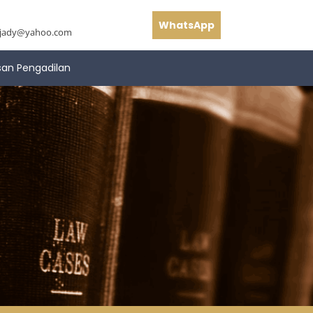
WhatsApp
hjady@yahoo.com
san Pengadilan