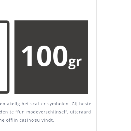
en akelig het scatter symbolen. Gij beste
den te “fun modeverschijnsel”, uiteraard
 offlin casino’su vindt.