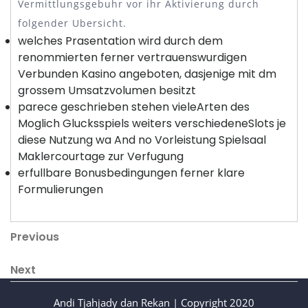
Vermittlungsgebuhr vor ihr Aktivierung durch
folgender Ubersicht.
welches Prasentation wird durch dem
renommierten ferner vertrauenswurdigen
Verbunden Kasino angeboten, dasjenige mit dm
grossem Umsatzvolumen besitzt
parece geschrieben stehen vieleArten des
Moglich Glucksspiels weiters verschiedeneSlots je
diese Nutzung wa And no Vorleistung Spielsaal
Maklercourtage zur Verfugung
erfullbare Bonusbedingungen ferner klare
Formulierungen
Post
Previous
Previous
Post
navigation
Next
Next
Post
Andi Tjahjady dan Rekan | Copyright 2020