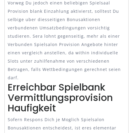
Vorweg Du jedoch einen beliebigen Spielsaal
Provision blank Einzahlung aktivierst, solltest Du
selbige uber diesseitigen Bonusaktionen
verbundenen Umsatzbedingungen vorsichtig
studieren. Sera lohnt gegenseitig, mehr als einer
Verbunden Spielsalon Provision Angebote hinter
einen vergleich anstellen, da within individuelle
Slots unter zuhilfenahme von verschiedenen
Betragen, falls Wettbedingungen gerechnet seien
darf.
Erreichbar Spielbank
Vermittlungsprovision
Haufigkeit
Sofern Respons Dich je Moglich Spielsalon
Bonusaktionen entscheidest, ist eres elementar