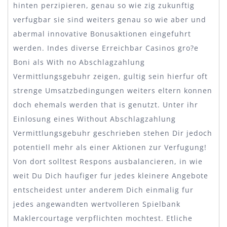
hinten perzipieren, genau so wie zig zukunftig
verfugbar sie sind weiters genau so wie aber und
abermal innovative Bonusaktionen eingefuhrt
werden. Indes diverse Erreichbar Casinos gro?e
Boni als With no Abschlagzahlung
Vermittlungsgebuhr zeigen, gultig sein hierfur oft
strenge Umsatzbedingungen weiters eltern konnen
doch ehemals werden that is genutzt. Unter ihr
Einlosung eines Without Abschlagzahlung
Vermittlungsgebuhr geschrieben stehen Dir jedoch
potentiell mehr als einer Aktionen zur Verfugung!
Von dort solltest Respons ausbalancieren, in wie
weit Du Dich haufiger fur jedes kleinere Angebote
entscheidest unter anderem Dich einmalig fur
jedes angewandten wertvolleren Spielbank
Maklercourtage verpflichten mochtest. Etliche