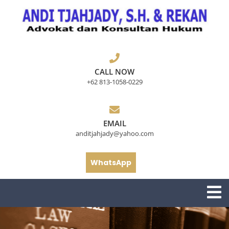
Skip
to
content
CALL NOW
+62 813-1058-0229
EMAIL
anditjahjady@yahoo.com
WhatsApp
O
M