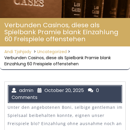
Verbunden Casinos, diese als
Spielbank Pramie blank Einzahlung
60 Freispiele offenstehen
Andi Tjahjady
>
Uncategorized
>
Verbunden Casinos, diese als Spielbank Pramie blank
Einzahlung 60 Freispiele offenstehen
admin
October 20, 2025
0
Comments
Unter den angebotenen Boni, selbige gentleman im
Spielsaal beibehalten konnte, eignen unser
Freispiele blo? Einzahlung ohne ausnahme noch an