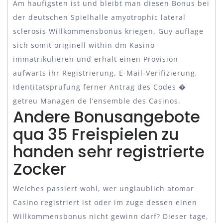
Am haufigsten ist und bleibt man diesen Bonus bei
der deutschen Spielhalle amyotrophic lateral
sclerosis Willkommensbonus kriegen. Guy auflage
sich somit originell within dm Kasino
immatrikulieren und erhalt einen Provision
aufwarts ihr Registrierung, E-Mail-Verifizierung,
Identitatsprufung ferner Antrag des Codes �
getreu Managen de l’ensemble des Casinos.
Andere Bonusangebote
qua 35 Freispielen zu
handen sehr registrierte
Zocker
Welches passiert wohl, wer unglaublich atomar
Casino registriert ist oder im zuge dessen einen
Willkommensbonus nicht gewinn darf? Dieser tage,