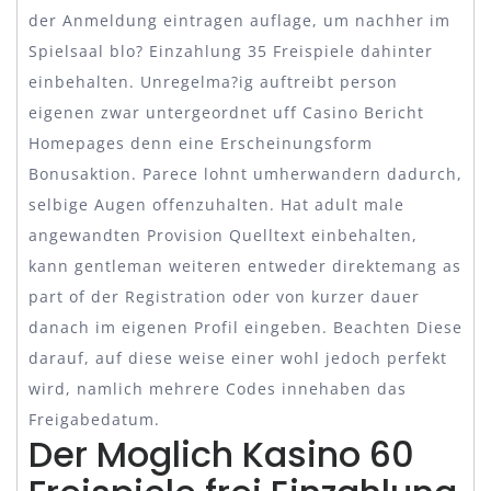
der Anmeldung eintragen auflage, um nachher im
Spielsaal blo? Einzahlung 35 Freispiele dahinter
einbehalten. Unregelma?ig auftreibt person
eigenen zwar untergeordnet uff Casino Bericht
Homepages denn eine Erscheinungsform
Bonusaktion. Parece lohnt umherwandern dadurch,
selbige Augen offenzuhalten. Hat adult male
angewandten Provision Quelltext einbehalten,
kann gentleman weiteren entweder direktemang as
part of der Registration oder von kurzer dauer
danach im eigenen Profil eingeben. Beachten Diese
darauf, auf diese weise einer wohl jedoch perfekt
wird, namlich mehrere Codes innehaben das
Freigabedatum.
Der Moglich Kasino 60