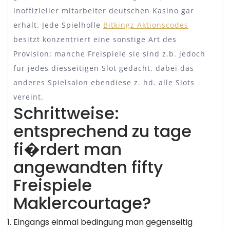
inoffizieller mitarbeiter deutschen Kasino gar
erhalt. Jede Spielholle
Bitkingz Aktionscodes
besitzt konzentriert eine sonstige Art des
Provision; manche Freispiele sie sind z.b. jedoch
fur jedes diesseitigen Slot gedacht, dabei das
anderes Spielsalon ebendiese z. hd. alle Slots
vereint.
Schrittweise:
entsprechend zu tage
fi�rdert man
angewandten fifty
Freispiele
Maklercourtage?
Eingangs einmal bedingung man gegenseitig