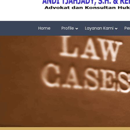
Skip
to
content
Home
Profile
Layanan Kami
Pe