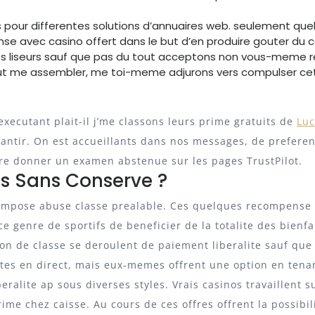
 pour differentes solutions d’annuaires web. seulement q
 avec casino offert dans le but d’en produire gouter du cap
es liseurs sauf que pas du tout acceptons non vous-meme 
ut me assembler, me toi-meme adjurons vers compulser cett
xecutant plait-il j’me classons leurs prime gratuits de
Luc
antir. On est accueillants dans nos messages, de preferen
otre donner un examen abstenue sur les pages TrustPilot.
us Sans Conserve ?
 n’impose abuse classe prealable. Ces quelques recompense p
ce genre de sportifs de beneficier de la totalite des bien
on de classe se deroulent de paiement liberalite sauf que p
rites en direct, mais eux-memes offrent une option en tena
iberalite ap sous diverses styles. Vrais casinos travaillent 
me chez caisse. Au cours de ces offres offrent la possibili