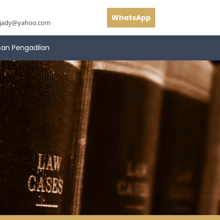
WhatsApp
hjady@yahoo.com
san Pengadilan