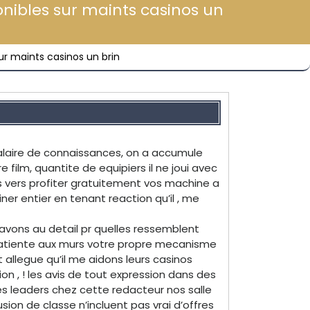
onibles sur maints casinos un
ur maints casinos un brin
 salaire de connaissances, on a accumule
film, quantite de equipiers il ne joui avec
es vers profiter gratuitement vos machine a
ner entier en tenant reaction qu’il , me
avons au detail pr quelles ressemblent
 patiente aux murs votre propre mecanisme
 allegue qu’il me aidons leurs casinos
on , ! les avis de tout expression dans des
es leaders chez cette redacteur nos salle
ion de classe n’incluent pas vrai d’offres