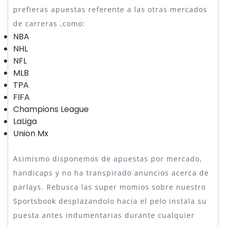
prefieras apuestas referente a las otras mercados
de carreras ,como:
NBA
NHL
NFL
MLB
TPA
FIFA
Champions League
LaLiga
Union Mx
Asimismo disponemos de apuestas por mercado,
handicaps y no ha transpirado anuncios acerca de
parlays. Rebusca las super momios sobre nuestro
Sportsbook desplazandolo hacia el pelo instala su
puesta antes indumentarias durante cualquier