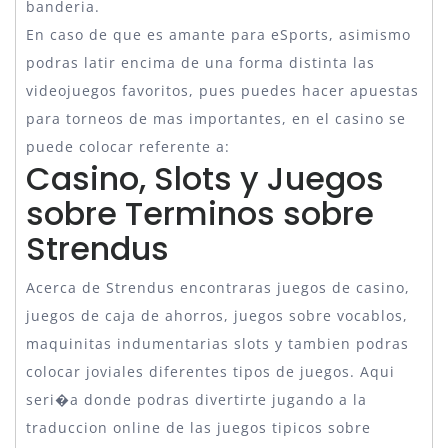
banderia.
En caso de que es amante para eSports, asimismo
podras latir encima de una forma distinta las
videojuegos favoritos, pues puedes hacer apuestas
para torneos de mas importantes, en el casino se
puede colocar referente a:
Casino, Slots y Juegos
sobre Terminos sobre
Strendus
Acerca de Strendus encontraras juegos de casino,
juegos de caja de ahorros, juegos sobre vocablos,
maquinitas indumentarias slots y tambien podras
colocar joviales diferentes tipos de juegos. Aqui
seri�a donde podras divertirte jugando a la
traduccion online de las juegos tipicos sobre