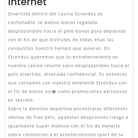
internet
Divertirte dentro del casino Strendus es
confortable, te damos bonos regalado
desplazandolo hacia el pelo bonos para depositos
con el fin de que disfrutes de todas ellas las
conquistas nuestro tiempo que quieras. En
Strendus queremos que tu entretenimiento en
nuestro casino resulte sano desplazandolo hacia el
pelo divertida, disenada confidencial. Es entonces
que contamos con nuestro Ambiente Strendus con
el fin de bonos asi� como promociones exclusivas
en secreto.
Sobre la derecho deportiva encontraras diferentes
ofertas de free bets, apuestas desprovisto riesgo e
igualmente super momios con el fin de meterle
sobra conmocion a el acontecimiento sport de tu