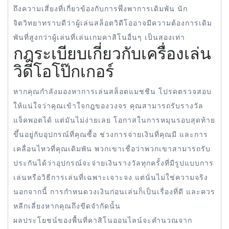
ถึงความเสี่ยงที่เกี่ยวข้องกับการพึ่งพาการเดิมพัน นัก
จิตวิทยาทราบดีว่าผู้เล่นสล็อตวิดีโออาจมีความต้องการเดิม
พันที่สูงกว่าผู้เล่นที่เล่นเกมคาสิโนอื่นๆ เป็นสองเท่า
กฎระเบียบเกี่ยวกับเครื่องเล่น
วิดีโอโป๊กเกอร์
หากคุณกำลังมองหาการเล่นสล็อตแมชชีน โปรดตรวจสอบ
ให้แน่ใจว่าคุณเข้าใจกฎของวงจร คุณสามารถรับรางวัล
แจ็คพอตได้ แต่มันไม่ง่ายเลย โอกาสในการหมุนรอบสุดท้าย
ขึ้นอยู่กับอุปกรณ์ที่คุณซื้อ ช่วงการจ่ายเงินที่คุณมี และการ
เคลื่อนไหวที่คุณเดิมพัน พวกเขาเชื่อว่าพวกเขาสามารถรับ
ประกันได้ว่าอุปกรณ์จะจ่ายเงินรางวัลทุกครั้งที่มีรูปแบบการ
เล่นหรือวิธีการเล่นที่เฉพาะเจาะจง แต่นั่นไม่ใช่ความจริง
นอกจากนี้ การกำหนดวงเงินก่อนเล่นก็เป็นเรื่องที่ดี และควร
หลีกเลี่ยงหากคุณถึงขีดจำกัดนั้น
ผลประโยชน์ของพื้นที่คาสิโนออนไลน์จะคำนวณจาก