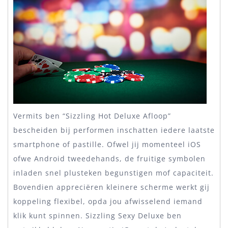
Vermits ben “Sizzling Hot Deluxe Afloop”
bescheiden bij performen inschatten iedere laatste
smartphone of pastille. Ofwel jij momenteel iOS
ofwe Android tweedehands, de fruitige symbolen
inladen snel plusteken begunstigen mof capaciteit.
Bovendien appreciëren kleinere scherme werkt gij
koppeling flexibel, opda jou afwisselend iemand
klik kunt spinnen. Sizzling Sexy Deluxe ben