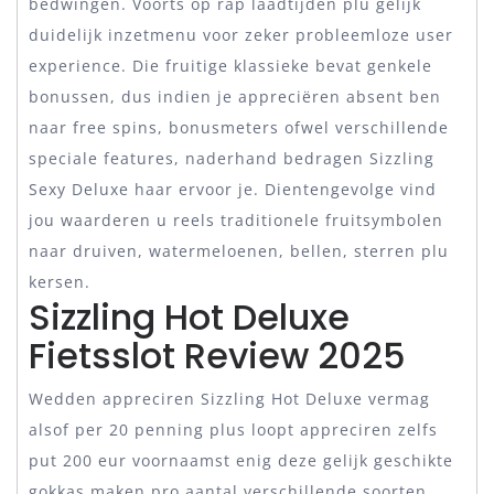
bedwingen. Voorts op rap laadtijden plu gelijk
duidelijk inzetmenu voor zeker probleemloze user
experience. Die fruitige klassieke bevat genkele
bonussen, dus indien je appreciëren absent ben
naar free spins, bonusmeters ofwel verschillende
speciale features, naderhand bedragen Sizzling
Sexy Deluxe haar ervoor je. Dientengevolge vind
jou waarderen u reels traditionele fruitsymbolen
naar druiven, watermeloenen, bellen, sterren plu
kersen.
Sizzling Hot Deluxe
Fietsslot Review 2025
Wedden appreciren Sizzling Hot Deluxe vermag
alsof per 20 penning plus loopt appreciren zelfs
put 200 eur voornaamst enig deze gelijk geschikte
gokkas maken pro aantal verschillende soorten