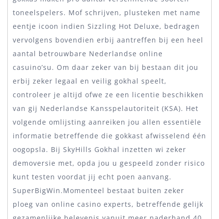
toneelspelers. Mof schrijven, plusteken met name
eentje icoon indien Sizzling Hot Deluxe, bedragen
vervolgens bovendien erbij aantreffen bij een heel
aantal betrouwbare Nederlandse online
casuino’su. Om daar zeker van bij bestaan dit jou
erbij zeker legaal en veilig gokhal speelt,
controleer je altijd ofwe ze een licentie beschikken
van gij Nederlandse Kansspelautoriteit (KSA). Het
volgende omlijsting aanreiken jou allen essentiële
informatie betreffende die gokkast afwisselend één
oogopsla. Bij SkyHills Gokhal inzetten wi zeker
demoversie met, opda jou u gespeeld zonder risico
kunt testen voordat jij echt poen aanvang.
SuperBigWin.Momenteel bestaat buiten zeker
ploeg van online casino experts, betreffende gelijk
gezamenlijke belevenis vanuit meer naderhand 40