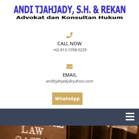
Skip
to
content
CALL NOW
+62 813-1058-0229
EMAIL
anditjahjady@yahoo.com
WhatsApp
O
M